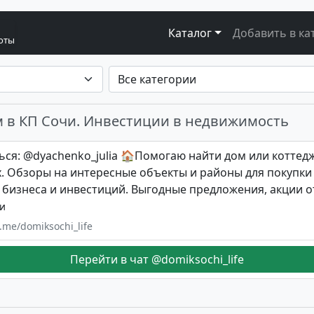
Каталог
Добавить в ка
боты
м в КП Сочи. Инвестиции в недвижимость
ься: @dyachenko_julia 🏠Помогаю найти дом или коттед
х. Обзоры на интересные объекты и районы для покупк
 бизнеса и инвестиций. Выгодные предложения, акции 
и
t.me/domiksochi_life
Перейти в чат @domiksochi_life