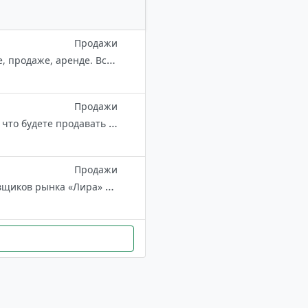
Продажи
🏠Недвижимость, 🗝земельные участки. Бишкек. Объявления о покупке, продаже, аренде. Вступить ▶️ http://t.me/kvadrametr ⛔️Запрещается реклама, ссылки, оскорбление, мат, политика, религия. ⚠️ По размещению рекламы ▶️ http://t.me
Продажи
🇷🇺В группу попасть можно только по заявке, пишем в лс : @alenka_mira что будете продавать ❤️В группе есть правила : https://t.me/szn_group/160 👩‍💻Модератор : @alenka_mira 💰Реклама : @nikolasszn
Продажи
Наш канал: https://t.me/rynok_lira26 Группа создана для общения поставщиков рынка «Лира» и покупателей. Админ чата и канала: @Lira_reklama