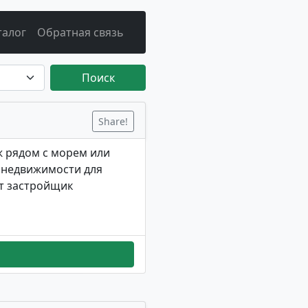
талог
Обратная связь
Поиск
Share!
ж рядом с морем или
и недвижимости для
от застройщик