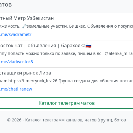
атов
тный Метр Узбекистан
/t.me/kvadrametr
осток чат | объявления | барахолка🇷🇺
t.me/vladivostok8
ставщики рынок Лира
t.me/chatliranew
Каталог телеграм чатов
© 2026 - Каталог телеграмм каналов, чатов (групп), ботов