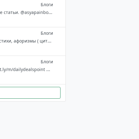
Блоги
My soul live there. #мысливслухgrustnaya_grust - как найти все авторские статьи. @asyapainbot - обратная связь. https://t.me/joinchat/AAAAAFFB7fwlwC2YLW9p9w - ссылка на канал. @femiidka
Блоги
Здравствуйте, дорогие Друзья! Здесь Вы можете читать и слушать мои стихи, афоризмы ( цитаты), притчи разных лет моей жизни. Пишу с 7 лет. Публикуюсь. Издано 6 авторских сборников. Связь со мной: @OksanochkaPA
Блоги
Use @askfordealsbot to contact us. Follow us on Youtube, Twitter, IG, FB: bit.ly/m/dailydealspoint Our other channels 👨‍🦰 @ofb_deals 👩‍🦰 @wondernari 🆕 @sareesahiba ⚽️ @Decathlonsports 👟 @shoedeals 👫 @fashionating 📈 @Genx_tra