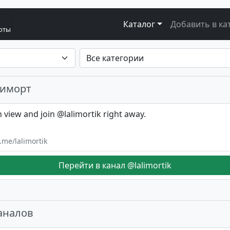
Каталог
Добавить в ка
боты
лиморт
 view and join @lalimortik right away.
t.me/lalimortik
Перейти в канал @lalimortik
аналов