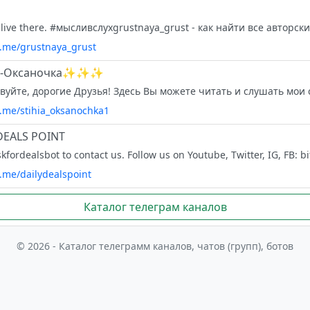
/t.me/grustnaya_grust
я-Оксаночка✨✨✨
t.me/stihia_oksanochka1
DEALS POINT ️
t.me/dailydealspoint
Каталог телеграм каналов
© 2026 - Каталог телеграмм каналов, чатов (групп), ботов