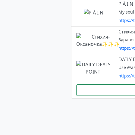
P À I N
https:/
Стихи
https://
️DAILY 
https://